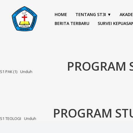
Lewati
ke
HOME
TENTANG ST3I ▼
AKADE
konten
BERITA TERBARU
SURVEI KEPUASA
PROGRAM ST
S1 PAK (1)
Unduh
PROGRAM STUD
S1 TEOLOGI
Unduh