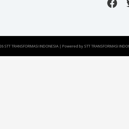
26 STT TRANSFORMASI INDONESIA | Powered by STT TRANSFORMASI INDO