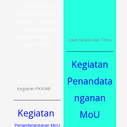
mahasiswa baru.
Kegiatan berlangsung di
Kampus ST3I dan Di
Pantai Mangatasik
keesokan harinya. (7-8
Ujian Skripsi dan Tesis
Agustus 2025)
Kegiatan
Penandata
Kegiatan PKKMB
nganan
Kegiatan
MoU
Penandatanganan MoU