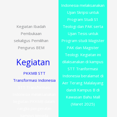
Indonesia melaksanakan
Ujian Skripsi untuk
Program Studi S1
Teologi dan PAK serta
Kegiatan Ibadah
Ujian Tesis untuk
Pembukaan
Program studi Magister
sekaligus Pemilihan
PAK dan Magister
Pengurus BEM
Teologi. Kegiatan ini
Kegiatan
dilaksanakan di kampus
STT Tranformasi
PKKMB STT
Indonesia beralamat di
Transformasi Indonesia
Aer Terang Malalayang
STT Transformasi
dandi Kampus B di
Indonesia melaksanakan
Kawasan Bahu Mall
kegiatan PKKMB dalam
(Maret 2025)
rangka pengenalan
kampus kepada