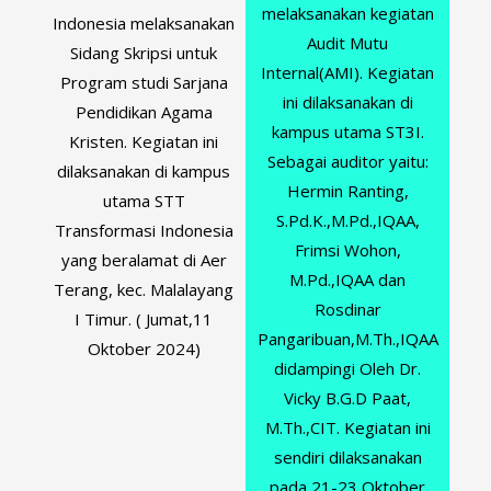
melaksanakan kegiatan
Indonesia melaksanakan
Audit Mutu
Sidang Skripsi untuk
Internal(AMI). Kegiatan
Program studi Sarjana
ini dilaksanakan di
Pendidikan Agama
kampus utama ST3I.
Kristen. Kegiatan ini
Sebagai auditor yaitu:
dilaksanakan di kampus
Hermin Ranting,
utama STT
S.Pd.K.,M.Pd.,IQAA,
Transformasi Indonesia
Frimsi Wohon,
yang beralamat di Aer
M.Pd.,IQAA dan
Terang, kec. Malalayang
Rosdinar
I Timur. ( Jumat,11
Pangaribuan,M.Th.,IQAA
Oktober 2024)
didampingi Oleh Dr.
Vicky B.G.D Paat,
M.Th.,CIT. Kegiatan ini
sendiri dilaksanakan
pada 21-23 Oktober