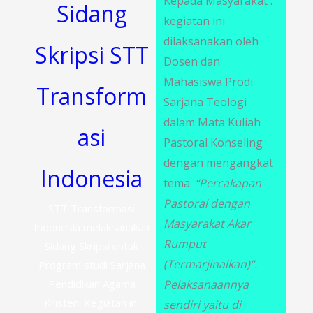
Kepada Masyarakat .
Sidang
kegiatan ini
dilaksanakan oleh
Skripsi STT
Dosen dan
Mahasiswa Prodi
Transform
Sarjana Teologi
dalam Mata Kuliah
asi
Pastoral Konseling
dengan mengangkat
Indonesia
tema:
“Percakapan
Pastoral dengan
STT Transformasi
Masyarakat Akar
Indonesia melaksanakan
Rumput
Sidang Skripsi untuk
(Termarjinalkan)”.
Program studi Sarjana
Pelaksanaannya
Pendidikan Agama
Kristen. Kegiatan ini
sendiri yaitu di