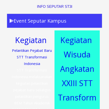
INFO SEPUTAR ST3I
Event Seputar Kampus
Kegiatan
Kegiatan
Pelantikan Pejabat Baru
Wisuda
STT Transformasi
Indonesia
Angkatan
STT Transformasi
Indonesia melaksanakan
XXIII STT
kegiatan pelantikan
pejabat baru sekaligus
Transform
pelantikan pengurus
BEM Tahun Akademik