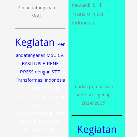
mewakili STT
Penandatanganan
Transformasi
MoU
Indonesia.
Kegiatan
Pen
andatanganan MoU CV.
BASILIUS EIRENE
PRESS dengan STT
Transformasi Indonesia
Ibadah pembukaan
STT Transformasi
semester genap
Indonesia melaksanakan
2024/2025
kegiatan
penandatanganan nota
kesepahaman MoU
Kegiatan
dibidang penelitian