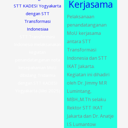
Kerjasama
STT KADESI Yogyakarta
dengan STT
Pelaksanaan
Transformasi
penandatanganan
Indonesiaa
MoU kerjasama
STT Transformasi
antara STT
Indonesia melaksanakan
Transformasi
kegiatan
Indonesia dan STT
penandatanganan nota
IKAT Jakarta.
kesepahaman MoU
Kegiatan ini dihadiri
dibidang Tridarma
oleh Dr. Jimmy M.R
dengan STT KADESI
Yogyakarta (Mei 2025)
Lumintang,
MBH.,M.Th selaku
Rektor STT IKAT
Jakarta dan Dr. Anatje
I.S Lumantow