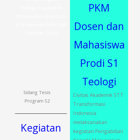
PKM
Teologi. Kegiatan ini
dilaksanakan di kampus
Dosen dan
B di Kawasan Bahu Mall
( Oktober 2024)
Mahasiswa
Prodi S1
Teologi
Sidang Tesis
Civitas Akademik STT
Program S2
Transformasi
Indonesia
melaksanakan
Kegiatan
kegiatan Pengabdian