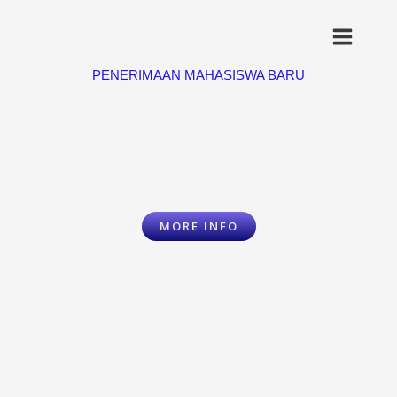
Lewati
ke
konten
PENERIMAAN MAHASISWA BARU
MORE INFO