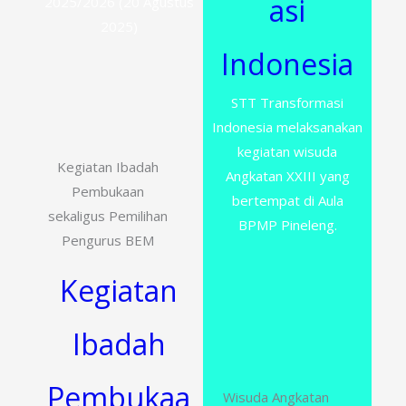
asi
2025/2026 (20 Agustus
2025)
Indonesia
STT Transformasi
Indonesia melaksanakan
kegiatan wisuda
Kegiatan Ibadah
Angkatan XXIII yang
Pembukaan
bertempat di Aula
sekaligus Pemilihan
BPMP Pineleng.
Pengurus BEM
Kegiatan
Ibadah
Pembukaa
Wisuda Angkatan