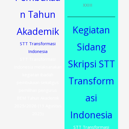
XXIII
n Tahun
Kegiatan
Akademik
STT Transformasi
Sidang
Indonesia
STT Transformasi
Skripsi STT
Indonesia melaksanakan
kegiatan ibadah
Transform
pembukaan sekaligus
pemilihan pengurus
asi
BEM Tahun Akademik
2025/2026 (13 Agustus
Indonesia
2025)
STT Transformasi