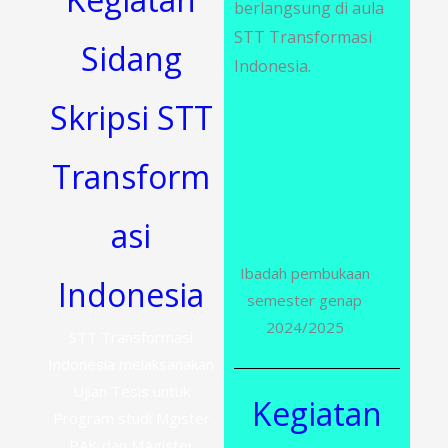
berlangsung di aula
STT Transformasi
Sidang
Indonesia.
Skripsi STT
Transform
asi
Ibadah pembukaan
Indonesia
semester genap
2024/2025
STT Transformasi
Indonesia melaksanakan
Ujian Tesis untuk
Kegiatan
Program studi Mgister
PAK dan MAgister