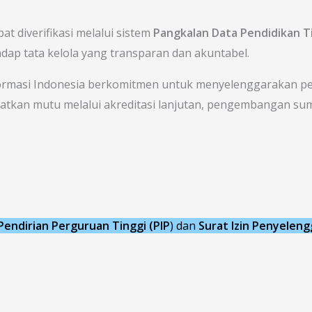
at diverifikasi melalui sistem
Pangkalan Data Pendidikan Ti
dap tata kelola yang transparan dan akuntabel.
ormasi Indonesia berkomitmen untuk menyelenggarakan pend
katkan mutu melalui akreditasi lanjutan, pengembangan sum
 Pendirian Perguruan Tinggi (PIP
) dan
Surat Izin Penyeleng