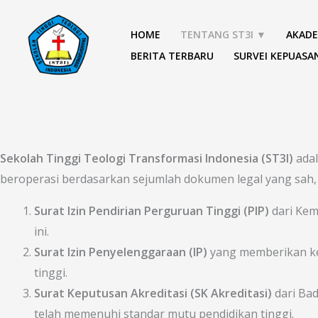
Lewati
ke
HOME
TENTANG ST3I ▼
AKADE
konten
BERITA TERBARU
SURVEI KEPUASA
Sekolah Tinggi Teologi Transformasi Indonesia (ST3I)
adal
beroperasi berdasarkan sejumlah dokumen legal yang sah, 
Surat Izin Pendirian Perguruan Tinggi (PIP)
dari Kem
ini.
Surat Izin Penyelenggaraan (IP)
yang memberikan ke
tinggi.
Surat Keputusan Akreditasi (SK Akreditasi)
dari Ba
telah memenuhi standar mutu pendidikan tinggi.